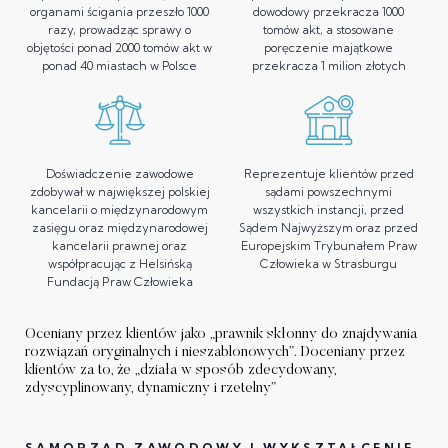
organami ścigania przeszło 1000
dowodowy przekracza 1000
razy, prowadząc sprawy o
tomów akt, a stosowane
objętości ponad 2000 tomów akt w
poręczenie majątkowe
ponad 40 miastach w Polsce
przekracza 1 milion złotych
Doświadczenie zawodowe
Reprezentuje klientów przed
zdobywał w największej polskiej
sądami powszechnymi
kancelarii o międzynarodowym
wszystkich instancji, przed
zasięgu oraz międzynarodowej
Sądem Najwyższym oraz przed
kancelarii prawnej oraz
Europejskim Trybunałem Praw
współpracując z Helsińską
Człowieka w Strasburgu
Fundacją Praw Człowieka
Oceniany przez klientów jako „prawnik skłonny do znajdywania
rozwiązań oryginalnych i nieszablonowych”. Doceniany przez
klientów za to, że „działa w sposób zdecydowany,
zdyscyplinowany, dynamiczny i rzetelny”
SAMORZĄD ZAWODOWY I WYKSZTAŁCENIE