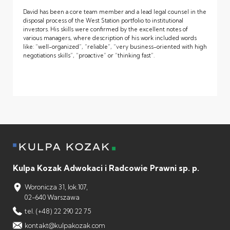
David has been a core team member and a lead legal counsel in the
disposal process of the West Station portfolio to institutional
investors. His skills were confirmed by the excellent notes of
various managers, where description of his work included words
like: “well-organized”, “reliable”, “very business-oriented with high
negotiations skills”, “proactive” or “thinking fast”.
Kulpa Kozak Adwokaci i Radcowie Prawni sp. p.
Woronicza 31, lok.107,
02-640 Warszawa
tel. (+48) 22 290 22 75
kontakt@kulpakozak.com