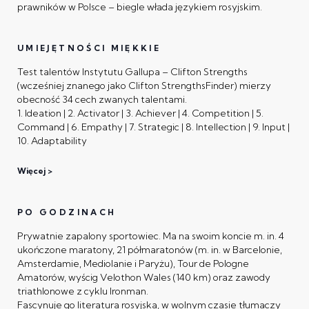
prawników w Polsce – biegle włada językiem rosyjskim.
UMIEJĘTNOŚCI MIĘKKIE
Test talentów Instytutu Gallupa – Clifton Strengths
(wcześniej znanego jako Clifton StrengthsFinder) mierzy
obecność 34 cech zwanych talentami.
1. Ideation | 2. Activator | 3. Achiever | 4. Competition | 5.
Command | 6. Empathy | 7. Strategic | 8. Intellection | 9. Input |
10. Adaptability
Więcej
PO GODZINACH
Prywatnie zapalony sportowiec. Ma na swoim koncie m. in. 4
ukończone maratony, 21 półmaratonów (m. in. w Barcelonie,
Amsterdamie, Mediolanie i Paryżu), Tour de Pologne
Amatorów, wyścig Velothon Wales (140 km) oraz zawody
triathlonowe z cyklu Ironman.
Fascynuje go literatura rosyjska, w wolnym czasie tłumaczy