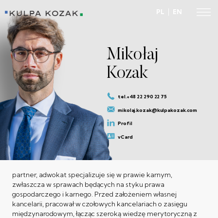
PL
EN
Mikołaj
Kozak
tel.+48 22 290 22 75
mikolaj.kozak@kulpakozak.com
Profil
vCard
partner, adwokat specjalizuje się w prawie karnym,
zwłaszcza w sprawach będących na styku prawa
gospodarczego i karnego. Przed założeniem własnej
kancelarii, pracował w czołowych kancelariach o zasięgu
międzynarodowym, łącząc szeroką wiedzę merytoryczną z