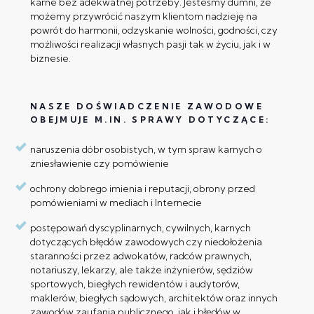
karne bez adekwatnej potrzeby. Jesteśmy dumni, że
możemy przywrócić naszym klientom nadzieję na
powrót do harmonii, odzyskanie wolności, godności, czy
możliwości realizacji własnych pasji tak w życiu, jak i w
biznesie.
NASZE DOŚWIADCZENIE ZAWODOWE
OBEJMUJE M.IN. SPRAWY DOTYCZĄCE:
naruszenia dóbr osobistych, w tym spraw karnych o
zniesławienie czy pomówienie
ochrony dobrego imienia i reputacji, obrony przed
pomówieniami w mediach i Internecie
postępowań dyscyplinarnych, cywilnych, karnych
dotyczących błędów zawodowych czy niedołożenia
staranności przez adwokatów, radców prawnych,
notariuszy, lekarzy, ale także inżynierów, sędziów
sportowych, biegłych rewidentów i audytorów,
maklerów, biegłych sądowych, architektów oraz innych
zawodów zaufania publicznego, jak i błędów w