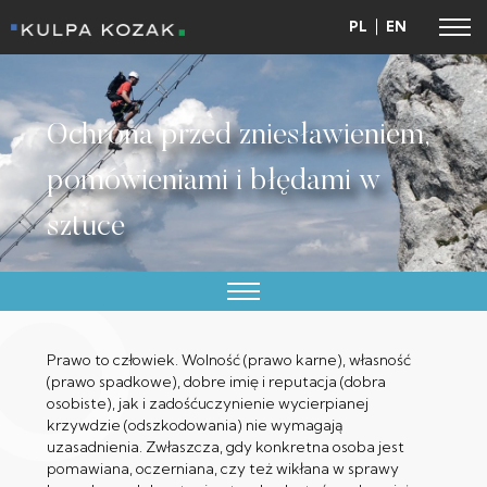
PL
EN
Ochrona przed zniesławieniem,
pomówieniami i błędami w
sztuce
Prawo to człowiek. Wolność (prawo karne), własność
(prawo spadkowe), dobre imię i reputacja (dobra
osobiste), jak i zadośćuczynienie wycierpianej
krzywdzie (odszkodowania) nie wymagają
uzasadnienia. Zwłaszcza, gdy konkretna osoba jest
pomawiana, oczerniana, czy też wikłana w sprawy