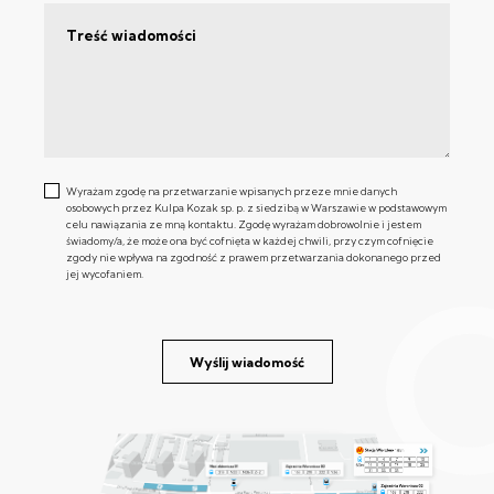
Wyrażam zgodę na przetwarzanie wpisanych przeze mnie danych
osobowych przez Kulpa Kozak sp. p. z siedzibą w Warszawie w podstawowym
celu nawiązania ze mną kontaktu. Zgodę wyrażam dobrowolnie i jestem
świadomy/a, że może ona być cofnięta w każdej chwili, przy czym cofnięcie
zgody nie wpływa na zgodność z prawem przetwarzania dokonanego przed
jej wycofaniem.
Wyślij wiadomość