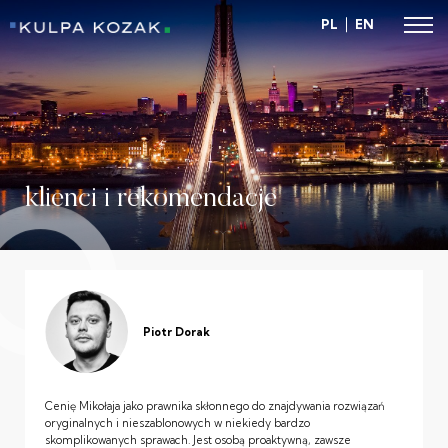
PL
EN
klienci i rekomendacje
Piotr Dorak
Cenię Mikołaja jako prawnika skłonnego do znajdywania rozwiązań
oryginalnych i nieszablonowych w niekiedy bardzo
skomplikowanych sprawach. Jest osobą proaktywną, zawsze