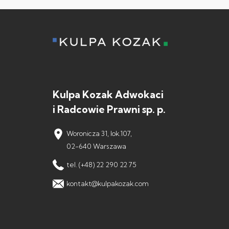
Kulpa Kozak Adwokaci
i Radcowie Prawni sp. p.
Woronicza 31, lok.107,
02-640 Warszawa
tel. (+48) 22 290 22 75
kontakt@kulpakozak.com