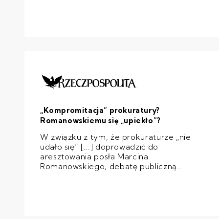
„Kompromitacja” prokuratury?
Romanowskiemu się „upiekło”?
W związku z tym, że prokuraturze „nie
udało się” [...] doprowadzić do
aresztowania posła Marcina
Romanowskiego, debatę publiczną
opanowały sformułowania, które nie
wydają się adekwatne do istoty sprawy.
Mówi się o „kompromitacji” prokuratury i
o tym, że wskutek jej nieudolności
Romanowskiemu się „upiekło”.