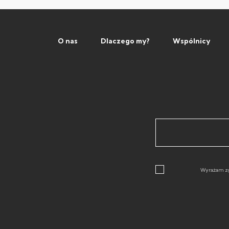
O nas
Dlaczego my?
Wspólnicy
Wyrażam zg