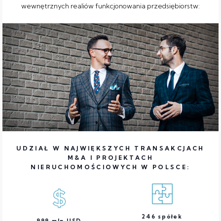
wewnętrznych realiów funkcjonowania przedsiębiorstw:
UDZIAŁ W NAJWIĘKSZYCH TRANSAKCJACH
M&A I PROJEKTACH
NIERUCHOMOŚCIOWYCH W POLSCE:
246
spółek
999
mln USD