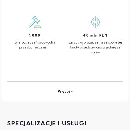
1,000
40
mln PLN
tyle posiedzeń sądowych i
zarzut wyprowadzenia ze spółki tej
przesłuchań za nami
kwoty przedstawiono w jednej ze
spraw
Więcej
SPECJALIZACJE I USŁUGI