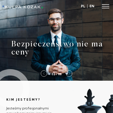
PL
EN
Kulpa Kozak
Bezpieczeństwo nie ma
ceny
2 / 03
KIM JESTEŚMY?
Jesteśmy profesjonalnymi