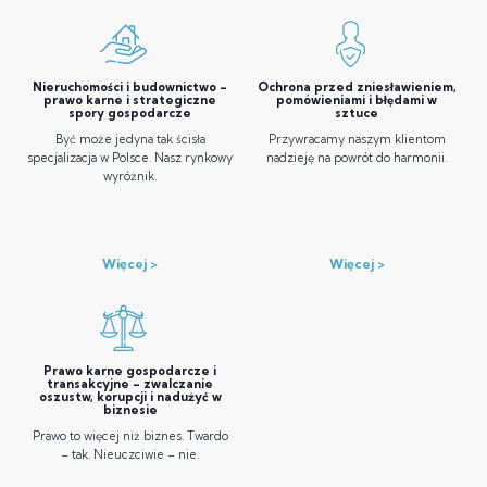
Nieruchomości i budownictwo –
Ochrona przed zniesławieniem,
prawo karne i strategiczne
pomówieniami i błędami w
spory gospodarcze
sztuce
Być może jedyna tak ścisła
Przywracamy naszym klientom
specjalizacja w Polsce. Nasz rynkowy
nadzieję na powrót do harmonii.
wyróżnik.
Więcej
Więcej
Prawo karne gospodarcze i
transakcyjne – zwalczanie
oszustw, korupcji i nadużyć w
biznesie
Prawo to więcej niż biznes. Twardo
– tak. Nieuczciwie – nie.