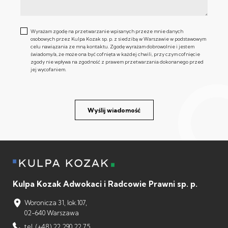
Wyrażam zgodę na przetwarzanie wpisanych przeze mnie danych
osobowych przez Kulpa Kozak sp. p. z siedzibą w Warszawie w podstawowym
celu nawiązania ze mną kontaktu. Zgodę wyrażam dobrowolnie i jestem
świadomy/a, że może ona być cofnięta w każdej chwili, przy czym cofnięcie
zgody nie wpływa na zgodność z prawem przetwarzania dokonanego przed
jej wycofaniem.
Wyślij wiadomość
Kulpa Kozak Adwokaci i Radcowie Prawni sp. p.
Woronicza 31, lok.107,
02-640 Warszawa
tel. (+48) 22 290 22 75