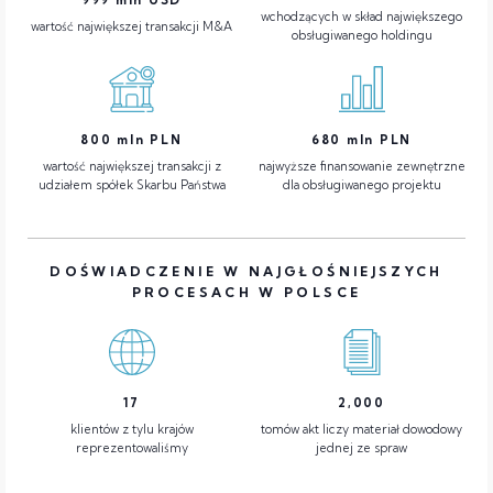
wchodzących w skład największego
wartość największej transakcji M&A
obsługiwanego holdingu
800
mln PLN
680
mln PLN
wartość największej transakcji z
najwyższe finansowanie zewnętrzne
udziałem spółek Skarbu Państwa
dla obsługiwanego projektu
DOŚWIADCZENIE W NAJGŁOŚNIEJSZYCH
PROCESACH W POLSCE
17
2,000
klientów z tylu krajów
tomów akt liczy materiał dowodowy
reprezentowaliśmy
jednej ze spraw