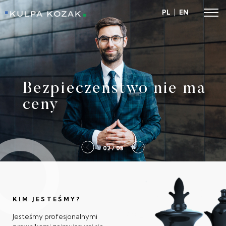
PL
EN
Kulpa Kozak
Bezpieczeństwo nie ma
ceny
2 / 03
KIM JESTEŚMY?
Jesteśmy profesjonalnymi