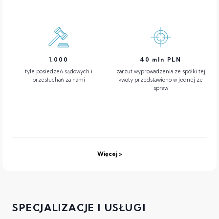
1,000
40
mln PLN
tyle posiedzeń sądowych i
zarzut wyprowadzenia ze spółki tej
przesłuchań za nami
kwoty przedstawiono w jednej ze
spraw
Więcej
SPECJALIZACJE I USŁUGI