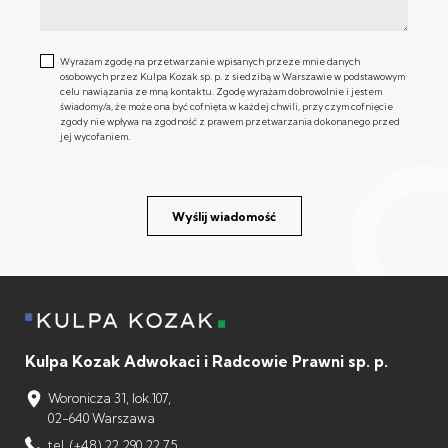
Wyrażam zgodę na przetwarzanie wpisanych przeze mnie danych
osobowych przez Kulpa Kozak sp. p. z siedzibą w Warszawie w podstawowym
celu nawiązania ze mną kontaktu. Zgodę wyrażam dobrowolnie i jestem
świadomy/a, że może ona być cofnięta w każdej chwili, przy czym cofnięcie
zgody nie wpływa na zgodność z prawem przetwarzania dokonanego przed
jej wycofaniem.
Wyślij wiadomość
Kulpa Kozak Adwokaci i Radcowie Prawni sp. p.
Woronicza 31, lok.107,
02-640 Warszawa
tel. (+48) 22 290 22 75