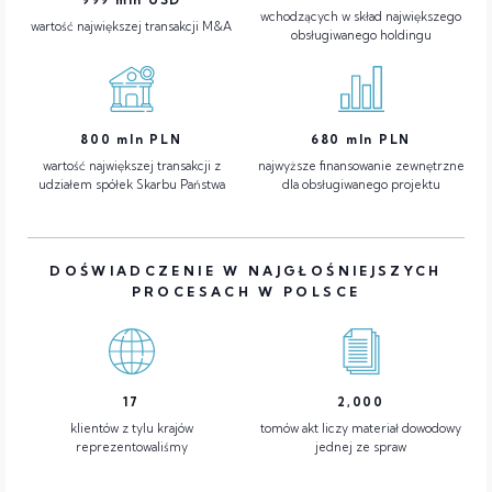
wchodzących w skład największego
wartość największej transakcji M&A
obsługiwanego holdingu
800
mln PLN
680
mln PLN
wartość największej transakcji z
najwyższe finansowanie zewnętrzne
udziałem spółek Skarbu Państwa
dla obsługiwanego projektu
DOŚWIADCZENIE W NAJGŁOŚNIEJSZYCH
PROCESACH W POLSCE
17
2,000
klientów z tylu krajów
tomów akt liczy materiał dowodowy
reprezentowaliśmy
jednej ze spraw