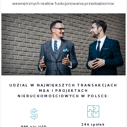
wewnętrznych realiów funkcjonowania przedsiębiorstw:
UDZIAŁ W NAJWIĘKSZYCH TRANSAKCJACH
M&A I PROJEKTACH
NIERUCHOMOŚCIOWYCH W POLSCE:
246
spółek
999
mln USD