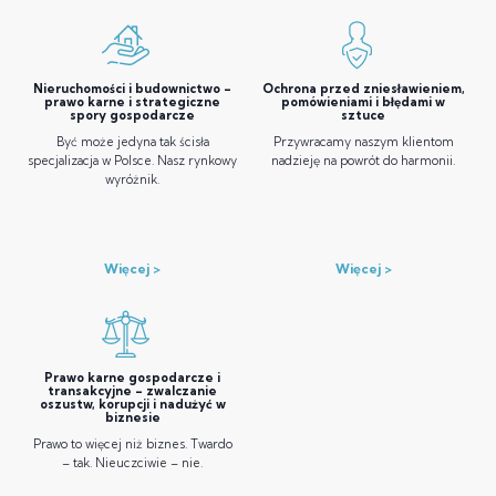
Nieruchomości i budownictwo –
Ochrona przed zniesławieniem,
prawo karne i strategiczne
pomówieniami i błędami w
spory gospodarcze
sztuce
Być może jedyna tak ścisła
Przywracamy naszym klientom
specjalizacja w Polsce. Nasz rynkowy
nadzieję na powrót do harmonii.
wyróżnik.
Więcej
Więcej
Prawo karne gospodarcze i
transakcyjne – zwalczanie
oszustw, korupcji i nadużyć w
biznesie
Prawo to więcej niż biznes. Twardo
– tak. Nieuczciwie – nie.