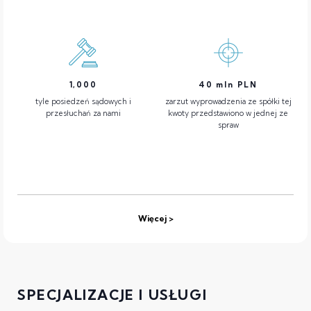
1,000
40
mln PLN
tyle posiedzeń sądowych i
zarzut wyprowadzenia ze spółki tej
przesłuchań za nami
kwoty przedstawiono w jednej ze
spraw
Więcej
SPECJALIZACJE I USŁUGI