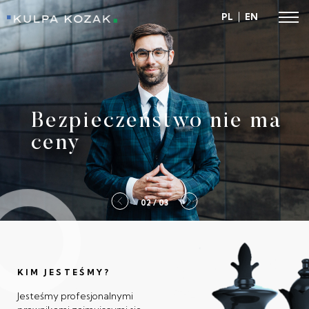
PL
EN
Kulpa Kozak
Bezpieczeństwo nie ma
ceny
2 / 03
KIM JESTEŚMY?
Jesteśmy profesjonalnymi