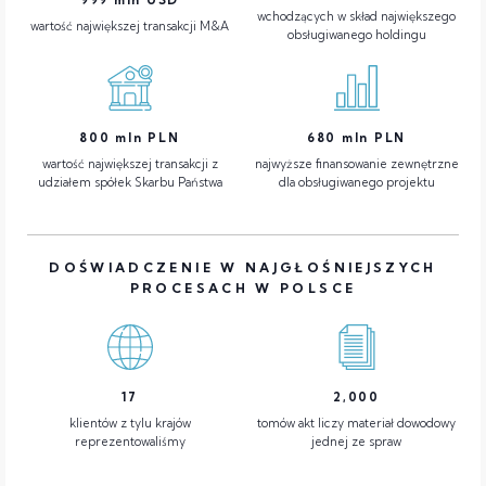
wchodzących w skład największego
wartość największej transakcji M&A
obsługiwanego holdingu
800
mln PLN
680
mln PLN
wartość największej transakcji z
najwyższe finansowanie zewnętrzne
udziałem spółek Skarbu Państwa
dla obsługiwanego projektu
DOŚWIADCZENIE W NAJGŁOŚNIEJSZYCH
PROCESACH W POLSCE
17
2,000
klientów z tylu krajów
tomów akt liczy materiał dowodowy
reprezentowaliśmy
jednej ze spraw