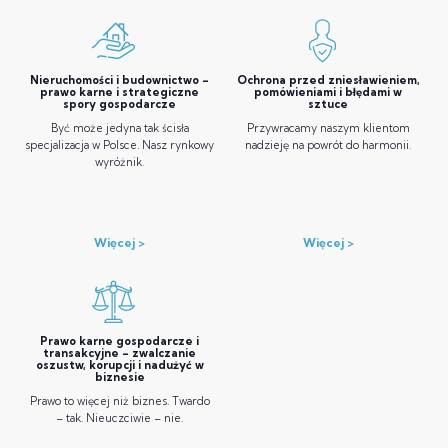
Nieruchomości i budownictwo –
Ochrona przed zniesławieniem,
prawo karne i strategiczne
pomówieniami i błędami w
spory gospodarcze
sztuce
Być może jedyna tak ścisła
Przywracamy naszym klientom
specjalizacja w Polsce. Nasz rynkowy
nadzieję na powrót do harmonii.
wyróżnik.
Więcej
Więcej
Prawo karne gospodarcze i
transakcyjne – zwalczanie
oszustw, korupcji i nadużyć w
biznesie
Prawo to więcej niż biznes. Twardo
– tak. Nieuczciwie – nie.