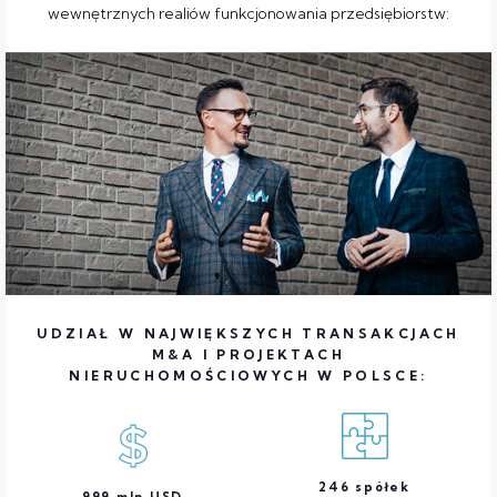
wewnętrznych realiów funkcjonowania przedsiębiorstw:
UDZIAŁ W NAJWIĘKSZYCH TRANSAKCJACH
M&A I PROJEKTACH
NIERUCHOMOŚCIOWYCH W POLSCE:
246
spółek
999
mln USD