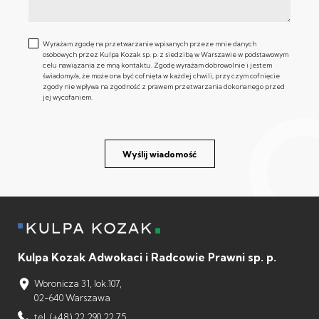
Wyrażam zgodę na przetwarzanie wpisanych przeze mnie danych
osobowych przez Kulpa Kozak sp. p. z siedzibą w Warszawie w podstawowym
celu nawiązania ze mną kontaktu. Zgodę wyrażam dobrowolnie i jestem
świadomy/a, że może ona być cofnięta w każdej chwili, przy czym cofnięcie
zgody nie wpływa na zgodność z prawem przetwarzania dokonanego przed
jej wycofaniem.
Wyślij wiadomość
Kulpa Kozak Adwokaci i Radcowie Prawni sp. p.
Woronicza 31, lok.107,
02-640 Warszawa
tel. (+48) 22 290 22 75