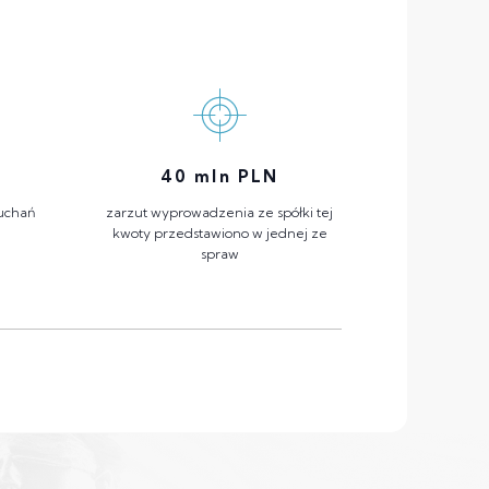
40
mln PLN
łuchań
zarzut wyprowadzenia ze spółki tej
kwoty przedstawiono w jednej ze
spraw