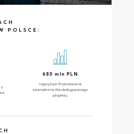
ACH
W POLSCE:
680
mln PLN
najwyższe finansowanie
 z
zewnętrzne dla obsługiwanego
twa
projektu
CH