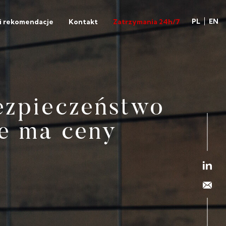
PL
EN
 i rekomendacje
Kontakt
Zatrzymania 24h/7
ezpieczeństwo
asja przekracza
ie ma ceny
rofesjonalizm