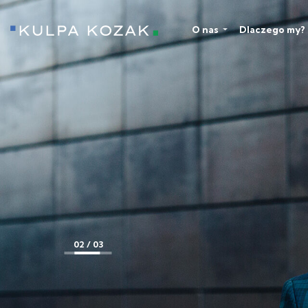
O nas
Dlaczego my?
Kulpa Kozak
3 / 03