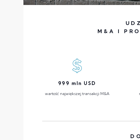
UD
M&A I PR
999
mln USD
wartość największej transakcji M&A
D