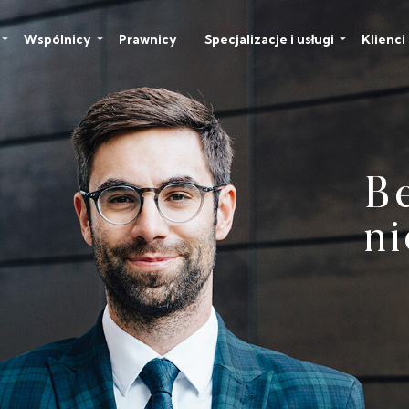
Wspólnicy
Prawnicy
Specjalizacje i usługi
Klienci
B
P
n
p