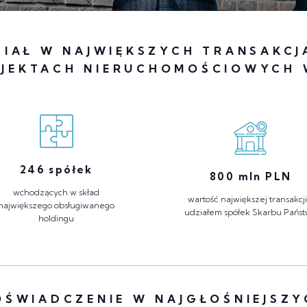
ZIAŁ W NAJWIĘKSZYCH TRANSAKCJ
OJEKTACH NIERUCHOMOŚCIOWYCH 
246
spółek
800
mln PLN
wchodzących w skład
wartość największej transakcji
największego obsługiwanego
udziałem spółek Skarbu Pańs
holdingu
OŚWIADCZENIE W NAJGŁOŚNIEJSZY