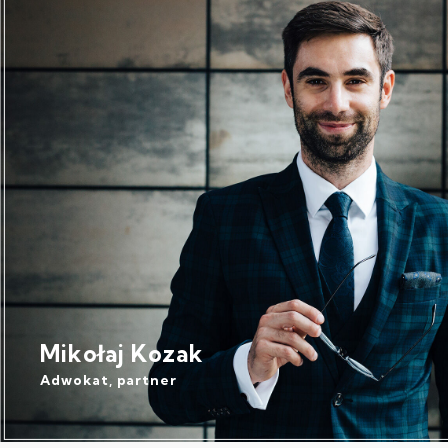
Mikołaj Kozak
Adwokat, partner