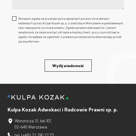
Wyrażam zgodę na przetwarzanie wpisanych przeze mnie danych
osobowych przez Kulpa Kozak sp. p. z siedzibą w Warszawie w podstawowym
celu nawiązania ze mną kontaktu. Zgodę wyrażam dobrowolnie i jestem
świadomy/a, że może ona być cofnięta w każdej chwili, przy czym cofnięcie
zgody nie wpływa na zgodność z prawem przetwarzania dokonanego przed
jej wycofaniem.
Wyślij wiadomość
Kulpa Kozak Adwokaci i Radcowie Prawni sp. p.
Woronicza 31, lok.107,
02-640 Warszawa
tel. (+48) 22 290 22 75