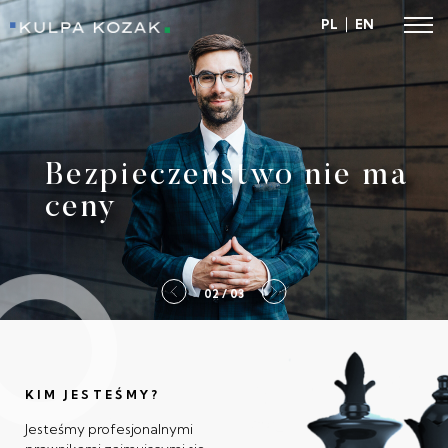
PL
EN
Kulpa Kozak
Bezpieczeństwo nie ma
ceny
2 / 03
KIM JESTEŚMY?
Jesteśmy profesjonalnymi