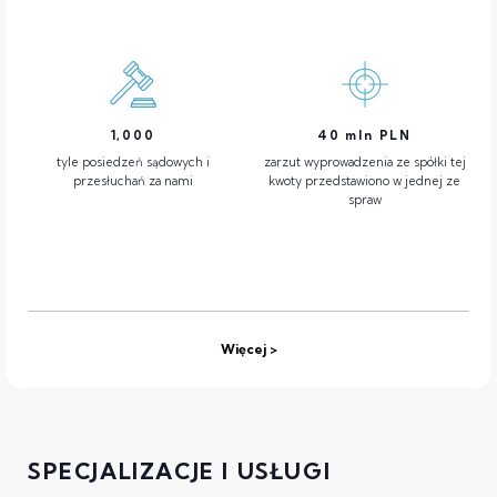
1,000
40
mln PLN
tyle posiedzeń sądowych i
zarzut wyprowadzenia ze spółki tej
przesłuchań za nami
kwoty przedstawiono w jednej ze
spraw
Więcej
SPECJALIZACJE I USŁUGI