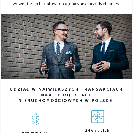
wewnętrznych realiów funkcjonowania przedsiębiorstw:
UDZIAŁ W NAJWIĘKSZYCH TRANSAKCJACH
M&A I PROJEKTACH
NIERUCHOMOŚCIOWYCH W POLSCE:
246
spółek
999
mln USD