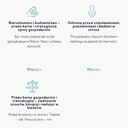
Nieruchomości i budownictwo –
Ochrona przed zniesławieniem,
prawo karne i strategiczne
pomówieniami i błędami w
spory gospodarcze
sztuce
Być może jedyna tak ścisła
Przywracamy naszym klientom
specjalizacja w Polsce. Nasz rynkowy
nadzieję na powrót do harmonii.
wyróżnik.
Więcej
Więcej
Prawo karne gospodarcze i
transakcyjne – zwalczanie
oszustw, korupcji i nadużyć w
biznesie
Prawo to więcej niż biznes. Twardo
– tak. Nieuczciwie – nie.