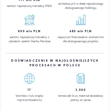
wchodzących w skład największego
wartość największej transakcji M&A
obsługiwanego holdingu
800
mln PLN
680
mln PLN
wartość największej transakcji z
najwyższe finansowanie zewnętrzne
udziałem spółek Skarbu Państwa
dla obsługiwanego projektu
DOŚWIADCZENIE W NAJGŁOŚNIEJSZYCH
PROCESACH W POLSCE
17
2,000
klientów z tylu krajów
tomów akt liczy materiał dowodowy
reprezentowaliśmy
jednej ze spraw