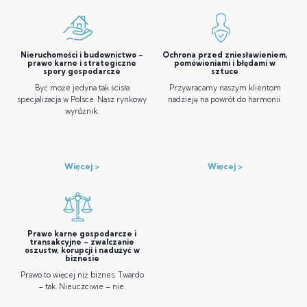
Nieruchomości i budownictwo –
Ochrona przed zniesławieniem,
prawo karne i strategiczne
pomówieniami i błędami w
spory gospodarcze
sztuce
Być może jedyna tak ścisła
Przywracamy naszym klientom
specjalizacja w Polsce. Nasz rynkowy
nadzieję na powrót do harmonii.
wyróżnik.
Więcej
Więcej
Prawo karne gospodarcze i
transakcyjne – zwalczanie
oszustw, korupcji i nadużyć w
biznesie
Prawo to więcej niż biznes. Twardo
– tak. Nieuczciwie – nie.