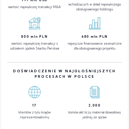
wchodzących w skład największego
wartość największej transakcji M&A
obsługiwanego holdingu
800
mln PLN
680
mln PLN
wartość największej transakcji z
najwyższe finansowanie zewnętrzne
udziałem spółek Skarbu Państwa
dla obsługiwanego projektu
DOŚWIADCZENIE W NAJGŁOŚNIEJSZYCH
PROCESACH W POLSCE
17
2,000
klientów z tylu krajów
tomów akt liczy materiał dowodowy
reprezentowaliśmy
jednej ze spraw