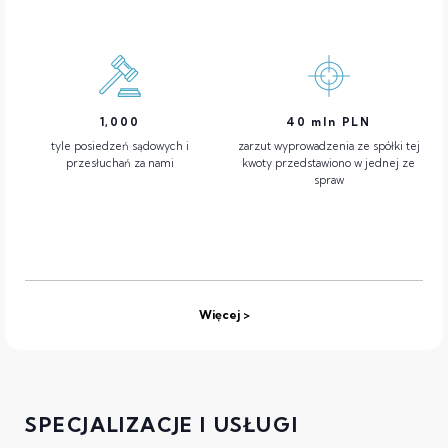
1,000
40
mln PLN
tyle posiedzeń sądowych i
zarzut wyprowadzenia ze spółki tej
przesłuchań za nami
kwoty przedstawiono w jednej ze
spraw
Więcej
SPECJALIZACJE I USŁUGI