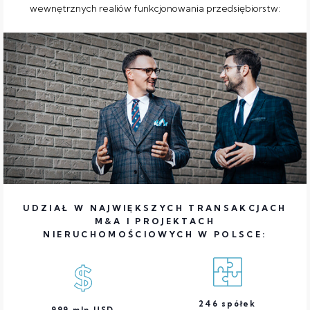
wewnętrznych realiów funkcjonowania przedsiębiorstw:
UDZIAŁ W NAJWIĘKSZYCH TRANSAKCJACH
M&A I PROJEKTACH
NIERUCHOMOŚCIOWYCH W POLSCE:
246
spółek
999
mln USD