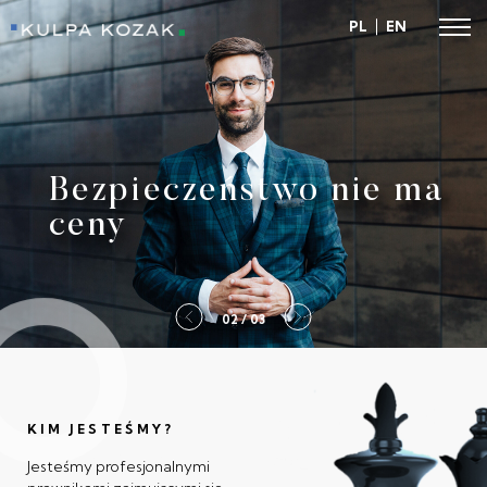
PL
EN
Kulpa Kozak
Bezpieczeństwo nie ma
ceny
2 / 03
KIM JESTEŚMY?
Jesteśmy profesjonalnymi