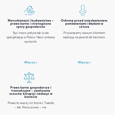
Nieruchomości i budownictwo –
Ochrona przed zniesławieniem,
prawo karne i strategiczne
pomówieniami i błędami w
spory gospodarcze
sztuce
Być może jedyna tak ścisła
Przywracamy naszym klientom
specjalizacja w Polsce. Nasz rynkowy
nadzieję na powrót do harmonii.
wyróżnik.
Więcej
Więcej
Prawo karne gospodarcze i
transakcyjne – zwalczanie
oszustw, korupcji i nadużyć w
biznesie
Prawo to więcej niż biznes. Twardo
– tak. Nieuczciwie – nie.