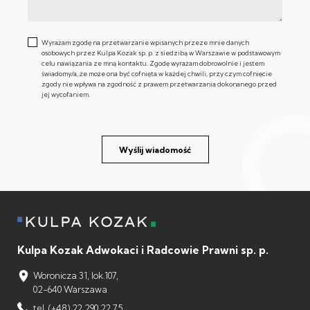
Wyrażam zgodę na przetwarzanie wpisanych przeze mnie danych
osobowych przez Kulpa Kozak sp. p. z siedzibą w Warszawie w podstawowym
celu nawiązania ze mną kontaktu. Zgodę wyrażam dobrowolnie i jestem
świadomy/a, że może ona być cofnięta w każdej chwili, przy czym cofnięcie
zgody nie wpływa na zgodność z prawem przetwarzania dokonanego przed
jej wycofaniem.
Wyślij wiadomość
Kulpa Kozak Adwokaci i Radcowie Prawni sp. p.
Woronicza 31, lok.107,
02-640 Warszawa
tel. (+48) 22 290 22 75