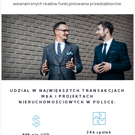
wewnętrznych realiów funkcjonowania przedsiębiorstw:
UDZIAŁ W NAJWIĘKSZYCH TRANSAKCJACH
M&A I PROJEKTACH
NIERUCHOMOŚCIOWYCH W POLSCE:
246
spółek
999
mln USD