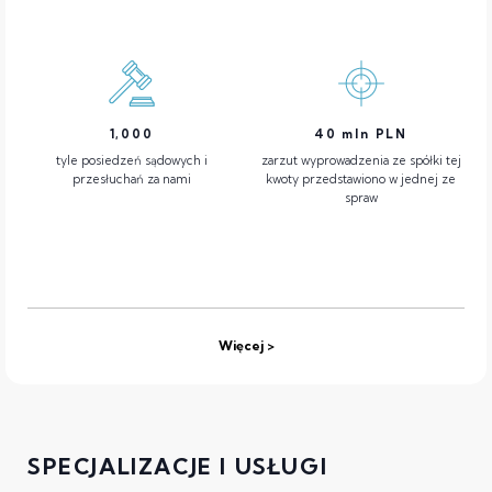
1,000
40
mln PLN
tyle posiedzeń sądowych i
zarzut wyprowadzenia ze spółki tej
przesłuchań za nami
kwoty przedstawiono w jednej ze
spraw
Więcej
SPECJALIZACJE I USŁUGI