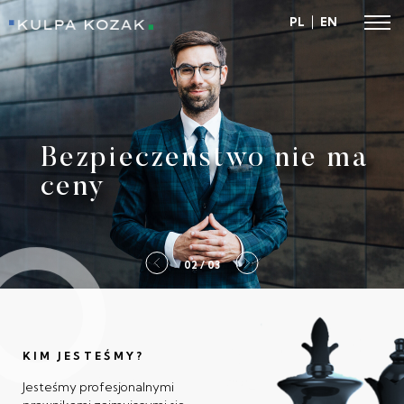
PL
EN
Kulpa Kozak
Bezpieczeństwo nie ma
ceny
2 / 03
KIM JESTEŚMY?
Jesteśmy profesjonalnymi