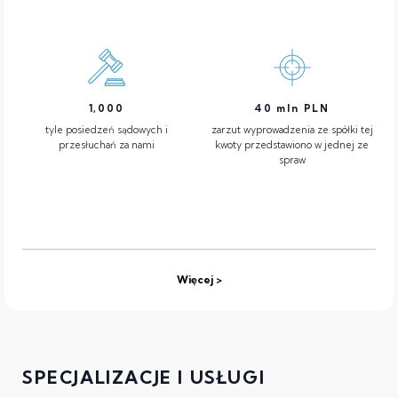
1,000
40
mln PLN
tyle posiedzeń sądowych i
zarzut wyprowadzenia ze spółki tej
przesłuchań za nami
kwoty przedstawiono w jednej ze
spraw
Więcej
SPECJALIZACJE I USŁUGI