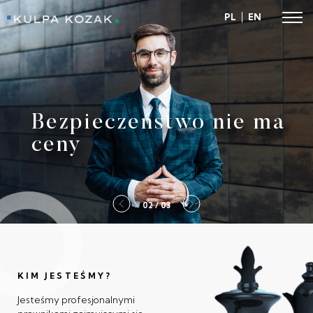
PL
EN
Kulpa Kozak
Bezpieczeństwo nie ma
ceny
2 / 03
KIM JESTEŚMY?
Jesteśmy profesjonalnymi