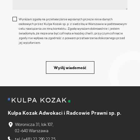
Wyrażam zgodę na przetwarzanie wpisanych przeze mnie danych
osobowych przez Kulpa Kozak sp. p. z siedzibą w Warszawie w podstawowym
celu nawiązania ze mną kontaktu. Zgodę wyrażam dobrowolnie i jestem
świadomy/a, że może ona być cofnięta w każdej chwili, przy czym cofnięcie
zgody nie wpływa na zgodność z prawem przetwarzania dokonanego przed
jej wycofaniem.
Wyślij wiadomość
Kulpa Kozak Adwokaci i Radcowie Prawni sp. p.
Woronicza 31, lok.107,
02-640 Warszawa
tel. (+48) 22 290 22 75