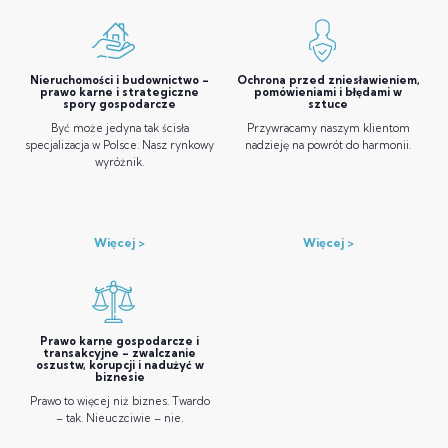
Nieruchomości i budownictwo –
Ochrona przed zniesławieniem,
prawo karne i strategiczne
pomówieniami i błędami w
spory gospodarcze
sztuce
Być może jedyna tak ścisła
Przywracamy naszym klientom
specjalizacja w Polsce. Nasz rynkowy
nadzieję na powrót do harmonii.
wyróżnik.
Więcej
Więcej
Prawo karne gospodarcze i
transakcyjne – zwalczanie
oszustw, korupcji i nadużyć w
biznesie
Prawo to więcej niż biznes. Twardo
– tak. Nieuczciwie – nie.