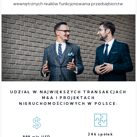
wewnętrznych realiów funkcjonowania przedsiębiorstw:
UDZIAŁ W NAJWIĘKSZYCH TRANSAKCJACH
M&A I PROJEKTACH
NIERUCHOMOŚCIOWYCH W POLSCE:
246
spółek
999
mln USD