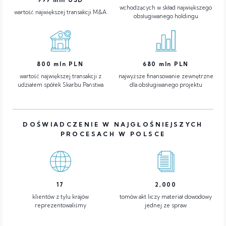
wchodzących w skład największego
wartość największej transakcji M&A
obsługiwanego holdingu
800
mln PLN
680
mln PLN
wartość największej transakcji z
najwyższe finansowanie zewnętrzne
udziałem spółek Skarbu Państwa
dla obsługiwanego projektu
DOŚWIADCZENIE W NAJGŁOŚNIEJSZYCH
PROCESACH W POLSCE
17
2,000
klientów z tylu krajów
tomów akt liczy materiał dowodowy
reprezentowaliśmy
jednej ze spraw