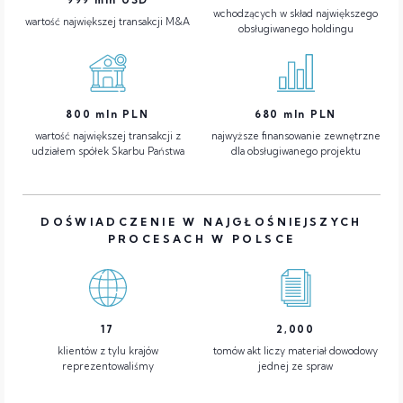
wchodzących w skład największego
wartość największej transakcji M&A
obsługiwanego holdingu
800
mln PLN
680
mln PLN
wartość największej transakcji z
najwyższe finansowanie zewnętrzne
udziałem spółek Skarbu Państwa
dla obsługiwanego projektu
DOŚWIADCZENIE W NAJGŁOŚNIEJSZYCH
PROCESACH W POLSCE
17
2,000
klientów z tylu krajów
tomów akt liczy materiał dowodowy
reprezentowaliśmy
jednej ze spraw