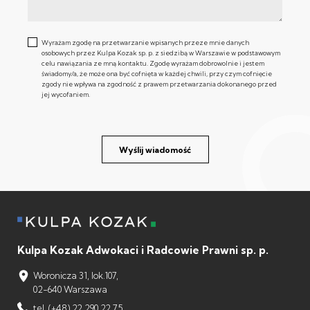
Wyrażam zgodę na przetwarzanie wpisanych przeze mnie danych
osobowych przez Kulpa Kozak sp. p. z siedzibą w Warszawie w podstawowym
celu nawiązania ze mną kontaktu. Zgodę wyrażam dobrowolnie i jestem
świadomy/a, że może ona być cofnięta w każdej chwili, przy czym cofnięcie
zgody nie wpływa na zgodność z prawem przetwarzania dokonanego przed
jej wycofaniem.
Wyślij wiadomość
Kulpa Kozak Adwokaci i Radcowie Prawni sp. p.
Woronicza 31, lok.107,
02-640 Warszawa
tel. (+48) 22 290 22 75