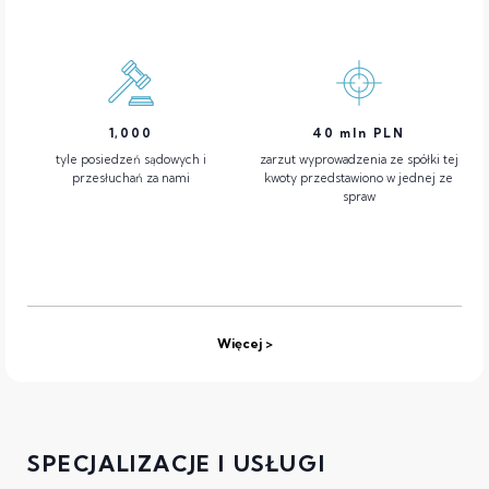
1,000
40
mln PLN
tyle posiedzeń sądowych i
zarzut wyprowadzenia ze spółki tej
przesłuchań za nami
kwoty przedstawiono w jednej ze
spraw
Więcej
SPECJALIZACJE I USŁUGI