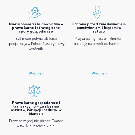
Nieruchomości i budownictwo –
Ochrona przed zniesławieniem,
prawo karne i strategiczne
pomówieniami i błędami w
spory gospodarcze
sztuce
Być może jedyna tak ścisła
Przywracamy naszym klientom
specjalizacja w Polsce. Nasz rynkowy
nadzieję na powrót do harmonii.
wyróżnik.
Więcej
Więcej
Prawo karne gospodarcze i
transakcyjne – zwalczanie
oszustw, korupcji i nadużyć w
biznesie
Prawo to więcej niż biznes. Twardo
– tak. Nieuczciwie – nie.