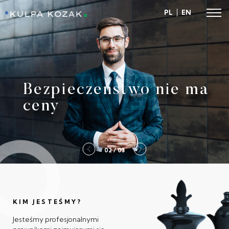
PL
EN
Kulpa Kozak
Bezpieczeństwo nie ma
ceny
2 / 03
KIM JESTEŚMY?
Jesteśmy profesjonalnymi