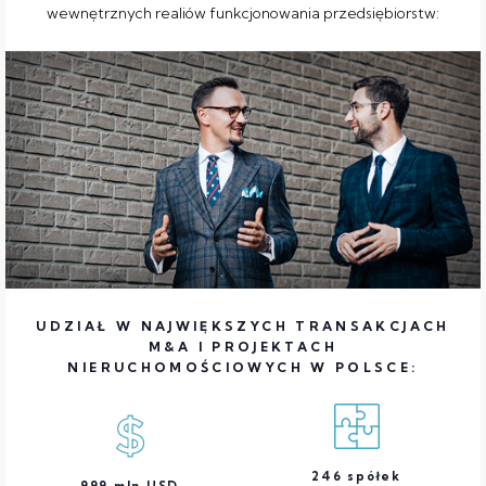
wewnętrznych realiów funkcjonowania przedsiębiorstw:
UDZIAŁ W NAJWIĘKSZYCH TRANSAKCJACH
M&A I PROJEKTACH
NIERUCHOMOŚCIOWYCH W POLSCE:
246
spółek
999
mln USD