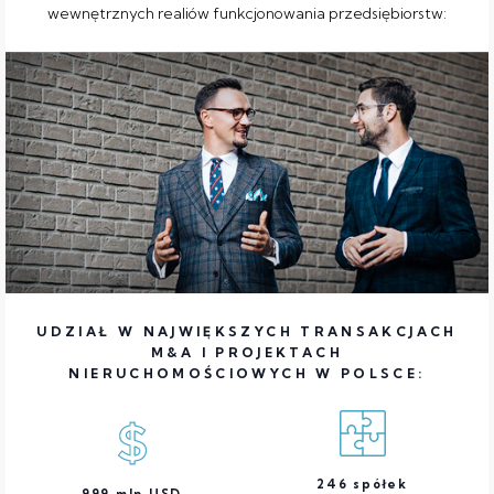
wewnętrznych realiów funkcjonowania przedsiębiorstw:
UDZIAŁ W NAJWIĘKSZYCH TRANSAKCJACH
M&A I PROJEKTACH
NIERUCHOMOŚCIOWYCH W POLSCE:
246
spółek
999
mln USD