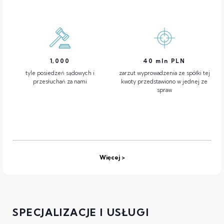
1,000
40
mln PLN
tyle posiedzeń sądowych i
zarzut wyprowadzenia ze spółki tej
przesłuchań za nami
kwoty przedstawiono w jednej ze
spraw
Więcej
SPECJALIZACJE I USŁUGI