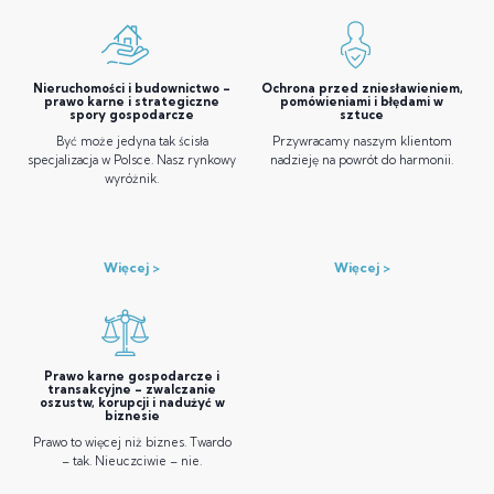
Nieruchomości i budownictwo –
Ochrona przed zniesławieniem,
prawo karne i strategiczne
pomówieniami i błędami w
spory gospodarcze
sztuce
Być może jedyna tak ścisła
Przywracamy naszym klientom
specjalizacja w Polsce. Nasz rynkowy
nadzieję na powrót do harmonii.
wyróżnik.
Więcej
Więcej
Prawo karne gospodarcze i
transakcyjne – zwalczanie
oszustw, korupcji i nadużyć w
biznesie
Prawo to więcej niż biznes. Twardo
– tak. Nieuczciwie – nie.