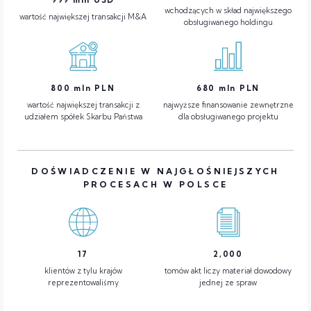
wchodzących w skład największego
wartość największej transakcji M&A
obsługiwanego holdingu
800
mln PLN
680
mln PLN
wartość największej transakcji z
najwyższe finansowanie zewnętrzne
udziałem spółek Skarbu Państwa
dla obsługiwanego projektu
DOŚWIADCZENIE W NAJGŁOŚNIEJSZYCH
PROCESACH W POLSCE
17
2,000
klientów z tylu krajów
tomów akt liczy materiał dowodowy
reprezentowaliśmy
jednej ze spraw