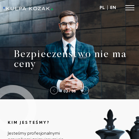
PL
EN
Kulpa Kozak
Bezpieczeństwo nie ma
ceny
2 / 03
KIM JESTEŚMY?
Jesteśmy profesjonalnymi