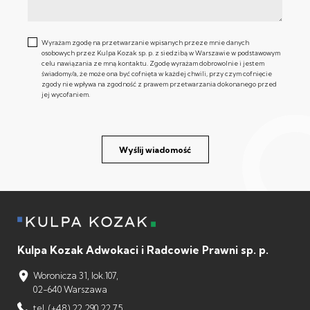
Wyrażam zgodę na przetwarzanie wpisanych przeze mnie danych
osobowych przez Kulpa Kozak sp. p. z siedzibą w Warszawie w podstawowym
celu nawiązania ze mną kontaktu. Zgodę wyrażam dobrowolnie i jestem
świadomy/a, że może ona być cofnięta w każdej chwili, przy czym cofnięcie
zgody nie wpływa na zgodność z prawem przetwarzania dokonanego przed
jej wycofaniem.
Wyślij wiadomość
Kulpa Kozak Adwokaci i Radcowie Prawni sp. p.
Woronicza 31, lok.107,
02-640 Warszawa
tel. (+48) 22 290 22 75