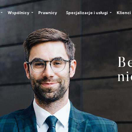
Wspólnicy
Prawnicy
Specjalizacje i usługi
Klienci
B
P
n
p