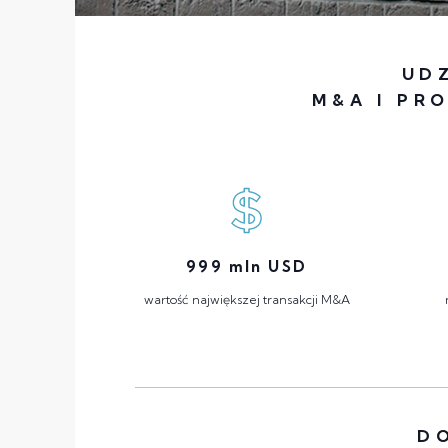
UD
M&A I PR
999
mln USD
wartość największej transakcji M&A
D