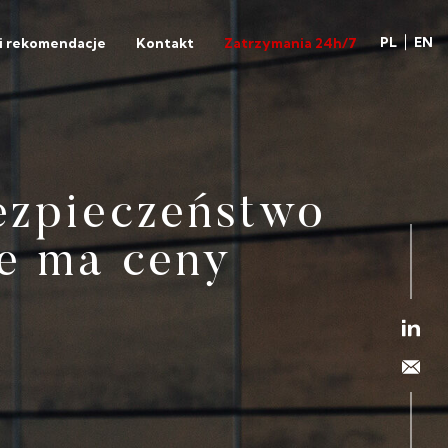
PL
EN
 i rekomendacje
Kontakt
Zatrzymania 24h/7
ezpieczeństwo
asja przekracza
ie ma ceny
rofesjonalizm