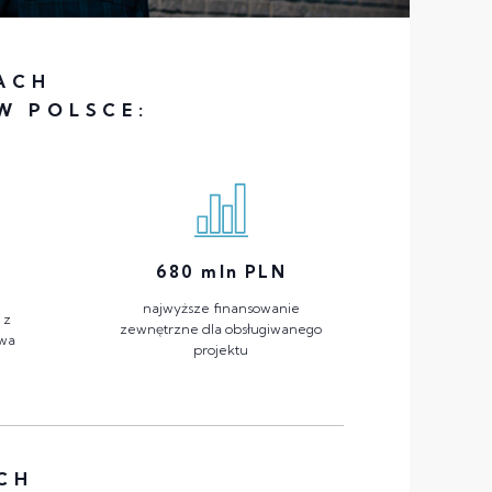
ACH
W POLSCE:
680
mln PLN
najwyższe finansowanie
 z
zewnętrzne dla obsługiwanego
twa
projektu
CH