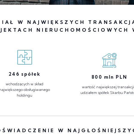
ZIAŁ W NAJWIĘKSZYCH TRANSAKCJ
OJEKTACH NIERUCHOMOŚCIOWYCH 
246
spółek
800
mln PLN
wchodzących w skład
wartość największej transakcji
największego obsługiwanego
udziałem spółek Skarbu Pańs
holdingu
OŚWIADCZENIE W NAJGŁOŚNIEJSZY