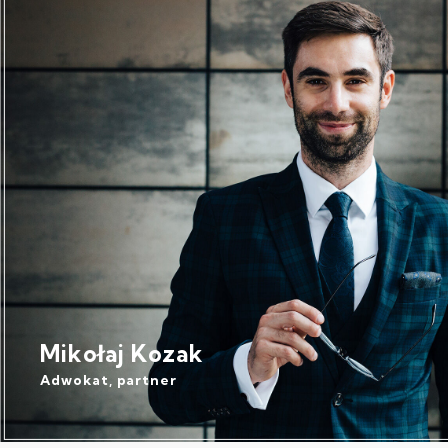
Mikołaj Kozak
Adwokat, partner