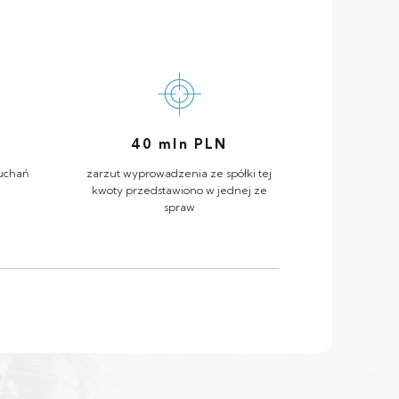
40
mln PLN
łuchań
zarzut wyprowadzenia ze spółki tej
kwoty przedstawiono w jednej ze
spraw