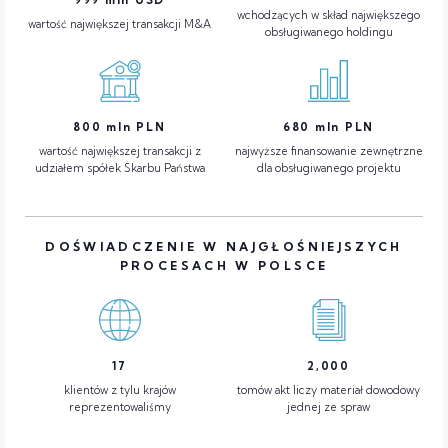
wchodzących w skład największego
wartość największej transakcji M&A
obsługiwanego holdingu
800
mln PLN
680
mln PLN
wartość największej transakcji z
najwyższe finansowanie zewnętrzne
udziałem spółek Skarbu Państwa
dla obsługiwanego projektu
DOŚWIADCZENIE W NAJGŁOŚNIEJSZYCH
PROCESACH W POLSCE
17
2,000
klientów z tylu krajów
tomów akt liczy materiał dowodowy
reprezentowaliśmy
jednej ze spraw