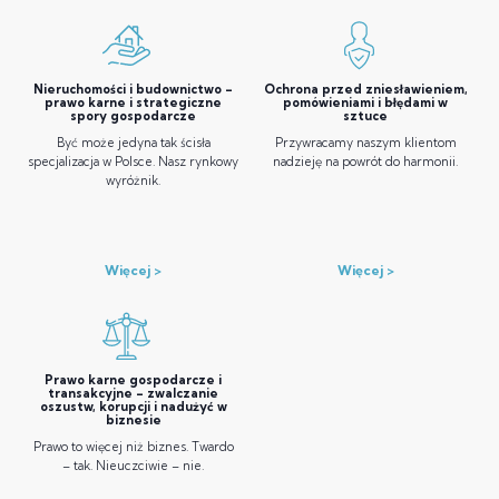
Nieruchomości i budownictwo –
Ochrona przed zniesławieniem,
prawo karne i strategiczne
pomówieniami i błędami w
spory gospodarcze
sztuce
Być może jedyna tak ścisła
Przywracamy naszym klientom
specjalizacja w Polsce. Nasz rynkowy
nadzieję na powrót do harmonii.
wyróżnik.
Więcej
Więcej
Prawo karne gospodarcze i
transakcyjne – zwalczanie
oszustw, korupcji i nadużyć w
biznesie
Prawo to więcej niż biznes. Twardo
– tak. Nieuczciwie – nie.