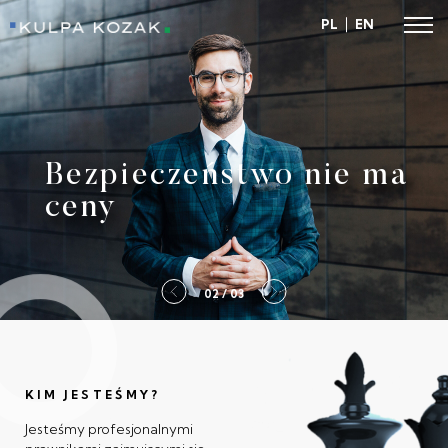
PL
EN
Kulpa Kozak
Bezpieczeństwo nie ma
ceny
2 / 03
KIM JESTEŚMY?
Jesteśmy profesjonalnymi