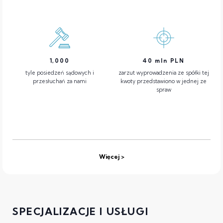
1,000
40
mln PLN
tyle posiedzeń sądowych i
zarzut wyprowadzenia ze spółki tej
przesłuchań za nami
kwoty przedstawiono w jednej ze
spraw
Więcej
SPECJALIZACJE I USŁUGI