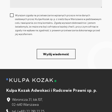
Wyrażam zgodę na przetwarzanie wpisanych przeze mnie danych
osobowych przez Kulpa Kozak sp. p. z siedzibą w Warszawie w podstawowym
celu nawiązania ze mną kontaktu. Zgodę wyrażam dobrowolnie i jestem
świadomy/a, że może ona być cofnięta w każdej chwili, przy czym cofnięcie
zgody nie wpływa na zgodność z prawem przetwarzania dokonanego przed
jej wycofaniem.
Wyślij wiadomość
Kulpa Kozak Adwokaci i Radcowie Prawni sp. p.
Woronicza 31, lok.107,
02-640 Warszawa
tel. (+48) 22 290 22 75