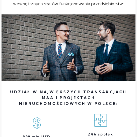
wewnętrznych realiów funkcjonowania przedsiębiorstw:
UDZIAŁ W NAJWIĘKSZYCH TRANSAKCJACH
M&A I PROJEKTACH
NIERUCHOMOŚCIOWYCH W POLSCE:
246
spółek
999
mln USD